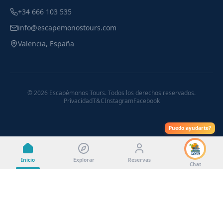
+34 666 103 535
info@escapemonostours.com
Valencia, España
©
2026
Escapémonos Tours. Todos los derechos reservados.
Privacidad
T&C
Instagram
Facebook
Puedo ayudarte?
Inicio
Explorar
Reservas
Chat