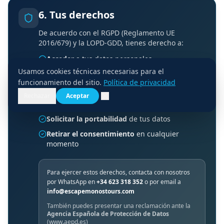
6. Tus derechos
De acuerdo con el RGPD (Reglamento UE
2016/679) y la LOPD-GDD, tienes derecho a:
Acceder
a tus datos personales
Usamos cookies técnicas necesarias para el
Rectificarlos
si son inexactos
funcionamiento del sitio.
Política de privacidad
Suprimirlos
cuando ya no sean necesarios
Rechazar
Aceptar
Oponerte
al tratamiento
Solicitar la portabilidad
de tus datos
Retirar el consentimiento
en cualquier
momento
Para ejercer estos derechos, contacta con nosotros
por WhatsApp en
+34 623 318 352
o por email a
info@escapemonostours.com
También puedes presentar una reclamación ante la
Agencia Española de Protección de Datos
(www.aepd.es)