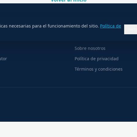
R
COMPAÑÍA
cas necesarias para el funcionamiento del sitio.
Política de
Rech
s
Todas las experiencias
Sobre nosotros
utor
Política de privacidad
Términos y condiciones