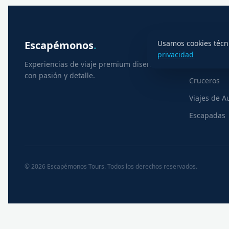
Escapémonos
.
EXPLORA
Usamos cookies técni
privacidad
Excursione
Experiencias de viaje premium diseñadas
con pasión y detalle.
Cruceros
Viajes de A
Escapadas
©
2026
Escapémonos Tours. Todos los derechos reservados.