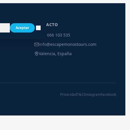
CONTACTO
azar
Aceptar
+34 666 103 535
info@escapemonostours.com
Valencia, España
Privacidad
T&C
Instagram
Facebook