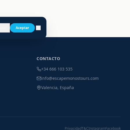
azar
Aceptar
CONTACTO
+34 666 103 535
info@escapemonostours.com
Valencia, España
Privacidad
T&C
Instagram
Facebook