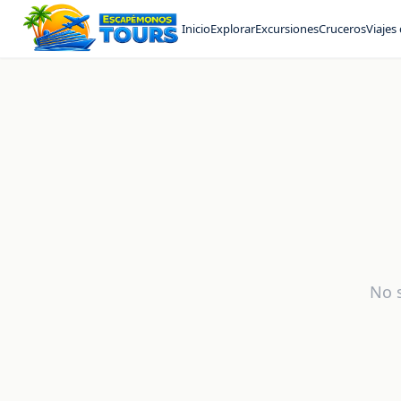
Inicio
Explorar
Excursiones
Cruceros
Viajes
No s