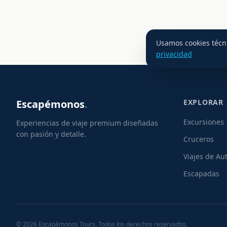
Usamos cookies técni
privacidad
Escapémonos
.
EXPLORAR
Excursiones
Experiencias de viaje premium diseñadas
con pasión y detalle.
Cruceros
Viajes de Au
Escapadas
©
2026
Escapémonos Tours. Todos los derechos reservados.